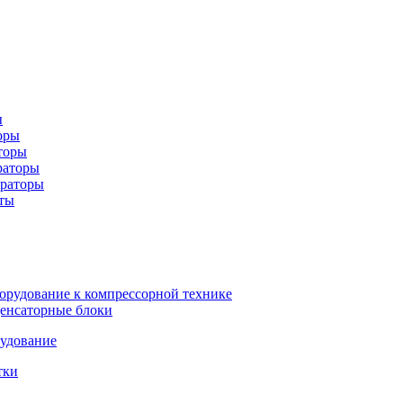
ы
оры
торы
раторы
ераторы
ты
орудование к компрессорной технике
енсаторные блоки
рудование
тки