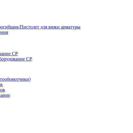
огибщик/Пистолет для вязки арматуры
ения
вание CP
оборудование CP
тообомотчики)
ов
бов
вание