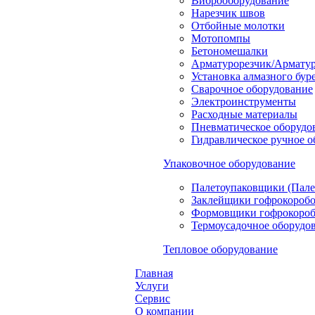
Виброоборудование
Нарезчик швов
Отбойные молотки
Мотопомпы
Бетономешалки
Арматурорезчик/Арматур
Установка алмазного бур
Сварочное оборудование
Электроинструменты
Расходные материалы
Пневматическое оборудо
Гидравлическое ручное 
Упаковочное оборудование
Палетоупаковщики (Пале
Заклейщики гофрокороб
Формовщики гофрокоро
Термоусадочное оборудо
Тепловое оборудование
Главная
Услуги
Сервис
О компании