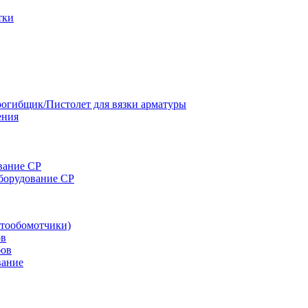
тки
огибщик/Пистолет для вязки арматуры
ения
вание CP
оборудование CP
тообомотчики)
ов
бов
вание