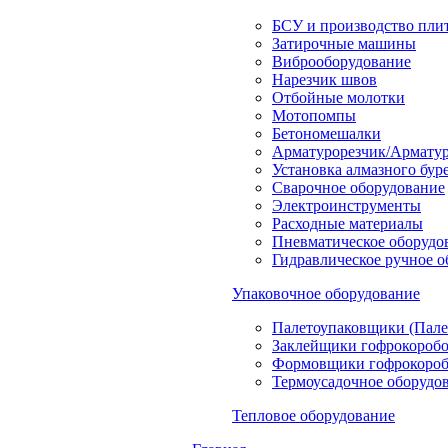
БСУ и производство пли
Затирочные машины
Виброоборудование
Нарезчик швов
Отбойные молотки
Мотопомпы
Бетономешалки
Арматурорезчик/Арматур
Установка алмазного бур
Сварочное оборудование
Электроинструменты
Расходные материалы
Пневматическое оборудо
Гидравлическое ручное 
Упаковочное оборудование
Палетоупаковщики (Пале
Заклейщики гофрокороб
Формовщики гофрокоро
Термоусадочное оборудо
Тепловое оборудование