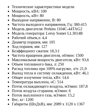
Технические характеристики модели
Мощность, кВА:
100
Мощность, кВт:
80
Выходное напряжение, В:
80
Частота выходного напряжения, Гц:
380-415
Модель двигателя:
Perkins 1104C-44TAG2
Модель генератора:
Leroy Somer LL3014B
Рабочий объем,л:
4,4
Диаметр поршня, мм:
105
Ход поршня, мм:
127
Коэффициент сжатия:
18,3:1
Частота вращения двигателя, об/мин:
1500
Максимальная мощность двигателя, кВт:
93,6
Объем топливного бака, л:
250
Расход топлива при 100% нагрузке, л/ч:
21,9
Выход тепла в систему охлаждения, кВт:
46,1
Общее излучение тепла, кВт:
14,6
Температура выхлопа, oC:
514
Поток охлаждающего воздуха, м3/мин:
187,8
Поток воздуха сгорания, м3/мин:
6
Поток выхлопного газа, м3/мин:
15,2
Вес, кг:
1200
Габариты (ШхДхВ), мм:
2089 x 1120 x 1367