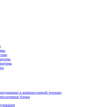
ы
оры
торы
раторы
ераторы
ты
орудование к компрессорной технике
енсаторные блоки
рудование