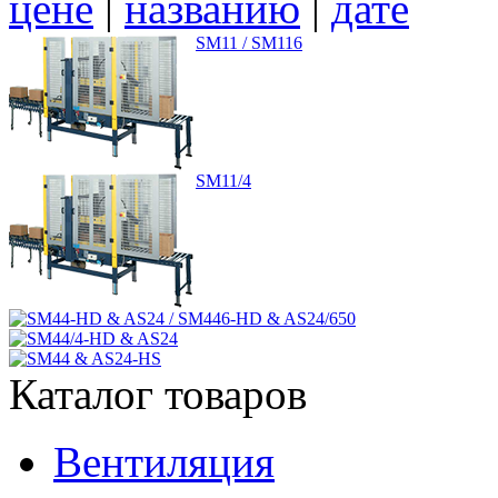
цене
|
названию
|
дате
SM11 / SM116
SM11/4
SM44-HD & AS24 / SM446-HD & AS24/650
SM44/4-HD & AS24
SM44 & AS24-HS
Каталог товаров
Вентиляция