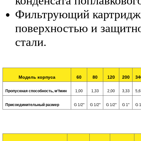
конденсата поплавковог
Фильтрующий картридж
поверхностью и защитн
стали.
Модель корпуса
60
80
120
200
34
Пропускная способность, м³/мин
1,00
1,33
2,00
3,33
5,6
Присоединительный размер
G 1/2"
G 1/2"
G 1/2"
G 1"
G 1