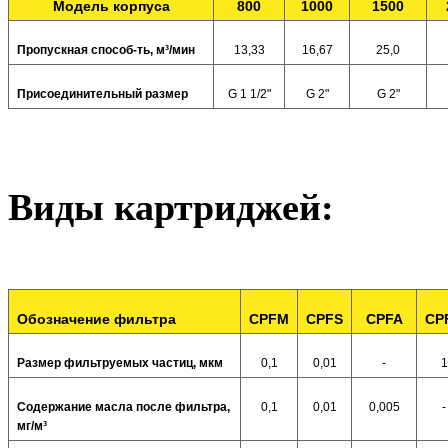
Модель корпуса
800
1000
1500
Пропускная способ-ть, м³/мин
13,33
16,67
25,0
Присоединительный размер
G 1 1/2"
G 2"
G 2"
Виды картриджей:
Обозначение фильтра
CPFM
CPFS
CPFA
CP
Размер фильтруемых частиц, мкм
0,1
0,01
-
1
Содержание масла после фильтра,
0,1
0,01
0,005
-
мг/м³